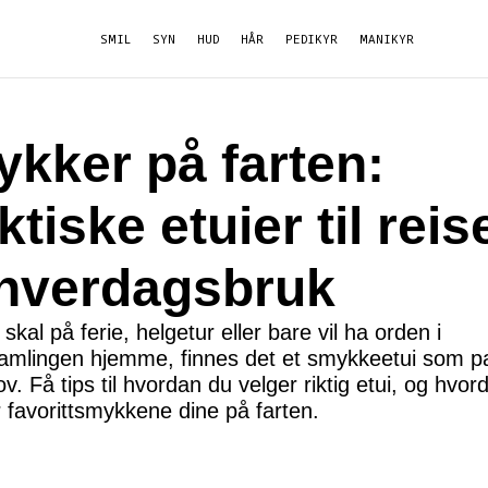
SMIL
SYN
HUD
HÅR
PEDIKYR
MANIKYR
kker på farten:
ktiske etuier til reis
hverdagsbruk
skal på ferie, helgetur eller bare vil ha orden i
mlingen hjemme, finnes det et smykkeetui som p
v. Få tips til hvordan du velger riktig etui, og hvor
 favorittsmykkene dine på farten.