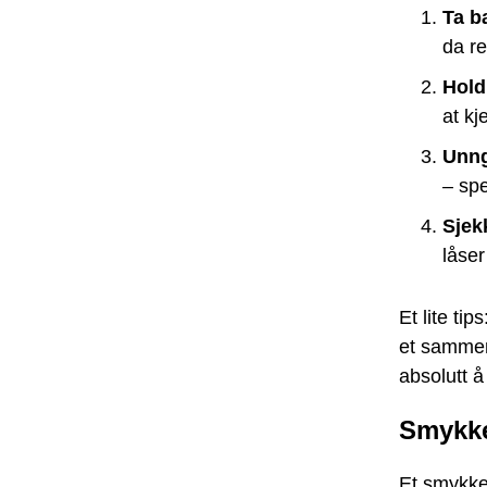
Ta b
da re
Hold
at k
Unng
– spe
Sjek
låser
Et lite ti
et sammenr
absolutt å
Smykke
Et smykke