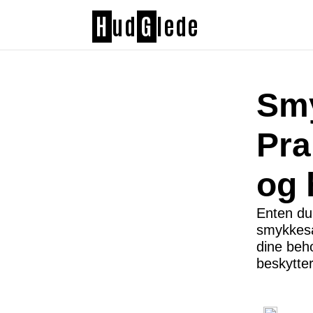
H
ud
G
lede
Smy
Pra
og 
Enten du 
smykkesa
dine beho
beskytter