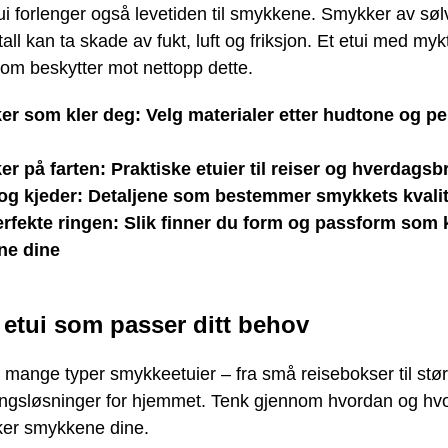
ui forlenger også levetiden til smykkene. Smykker av sølv
tall kan ta skade av fukt, luft og friksjon. Et etui med myk
rom beskytter mot nettopp dette.
r som kler deg: Velg materialer etter hudtone og pe
r på farten: Praktiske etuier til reiser og hverdagsb
og kjeder: Detaljene som bestemmer smykkets kvalit
rfekte ringen: Slik finner du form og passform som 
ne dine
 etui som passer ditt behov
 mange typer smykkeetuier – fra små reisebokser til stør
ngsløsninger for hjemmet. Tenk gjennom hvordan og hv
uker smykkene dine.