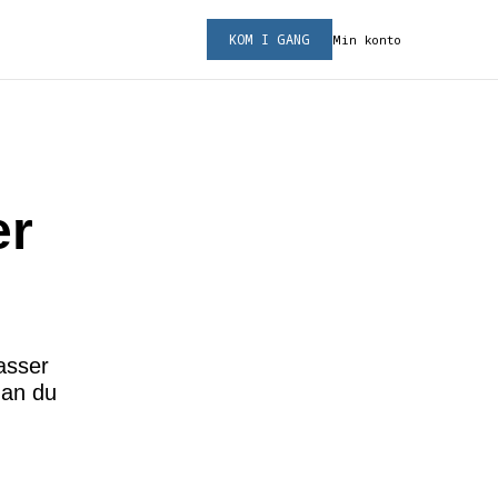
KOM I GANG
Min konto
er
asser
dan du