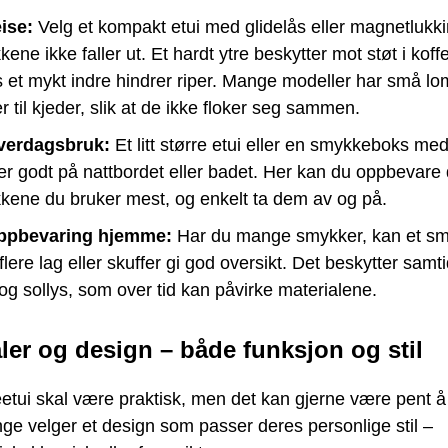
eise:
Velg et kompakt etui med glidelås eller magnetlukkin
ene ikke faller ut. Et hardt ytre beskytter mot støt i koff
 et mykt indre hindrer riper. Mange modeller har små l
r til kjeder, slik at de ikke floker seg sammen.
hverdagsbruk:
Et litt større etui eller en smykkeboks med
r godt på nattbordet eller badet. Her kan du oppbevare
kene du bruker mest, og enkelt ta dem av og på.
oppbevaring hjemme:
Har du mange smykker, kan et sm
lere lag eller skuffer gi god oversikt. Det beskytter samt
og sollys, som over tid kan påvirke materialene.
ler og design – både funksjon og stil
etui skal være praktisk, men det kan gjerne være pent å
ge velger et design som passer deres personlige stil –