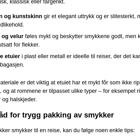
sk, klassisk eller fargerikt.
n og kunstskinn
gir et elegant uttrykk og er slitesterkt,
vedlikehold.
f og velur
føles mykt og beskytter smykkene godt, men 
tsatt for flekker.
e etuier
i plast eller metall er ideelle til reiser, der det kan 
i bagasjen.
teriale er det viktig at etuiet har et mykt fôr som ikke rip
og at rommene er tilpasset ulike typer – for eksempel ri
 og halskjeder.
åd for trygg pakking av smykker
ker smykker til en reise, kan du følge noen enkle tips: