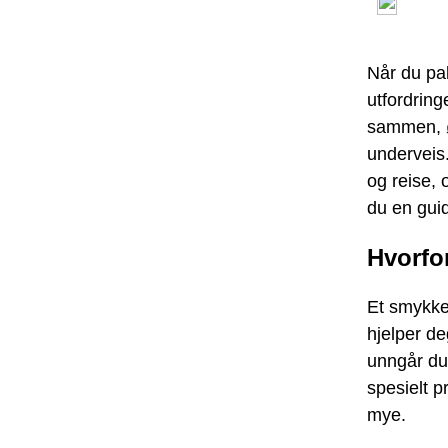
Når du pak
utfordring
sammen, ør
underveis.
og reise, 
du en guid
Hvorfo
Et smykke
hjelper de
unngår du 
spesielt p
mye.