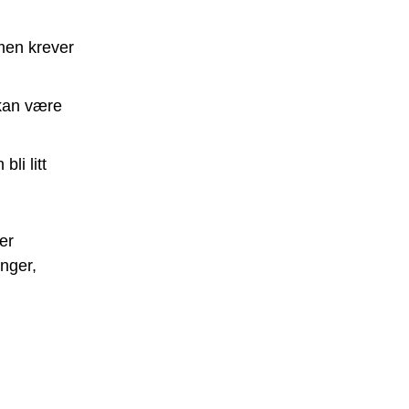
 men krever
kan være
bli litt
er
nger,