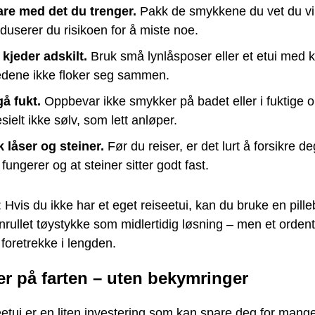
are med det du trenger.
Pakk de smykkene du vet du vi
duserer du risikoen for å miste noe.
 kjeder adskilt.
Bruk små lynlåsposer eller et etui med kr
jedene ikke floker seg sammen.
å fukt.
Oppbevar ikke smykker på badet eller i fuktige 
sielt ikke sølv, som lett anløper.
k låser og steiner.
Før du reiser, er det lurt å forsikre d
 fungerer og at steiner sitter godt fast.
ps: Hvis du ikke har et eget reiseetui, kan du bruke en pille
ullet tøystykke som midlertidig løsning – men et ordentl
 foretrekke i lengden.
r på farten – uten bekymringer
etui er en liten investering som kan spare deg for mang