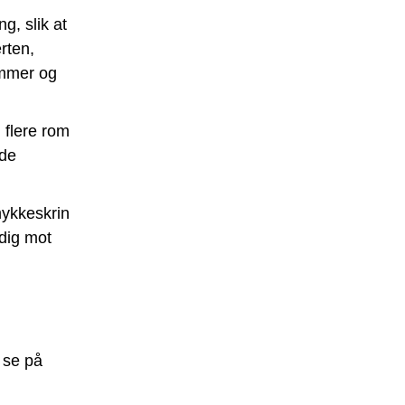
g, slik at
erten,
ommer og
 flere rom
 de
ykkeskrin
idig mot
 se på