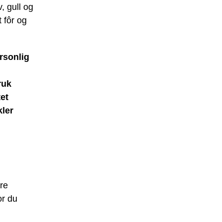
, gull og
t fôr og
rsonlig
ruk
et
kler
re
or du