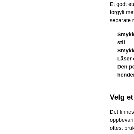
Et godt et
forgylt me
separate 
Smykke
stil
Smykke
Låser 
Den pe
hende
Velg et
Det finnes
oppbevari
oftest br