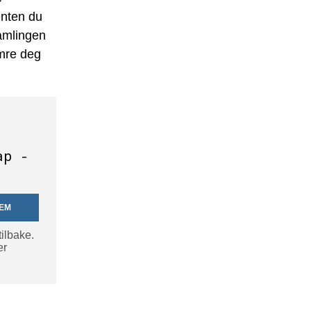
enten du
samlingen
ymre deg
ap -
LEM
tilbake.
er