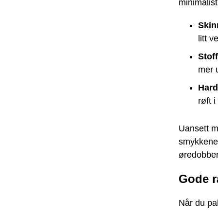
minimalisti
Skin
litt 
Stof
mer u
Hard
røft 
Uansett ma
smykkene, 
øredobber
Gode r
Når du pak