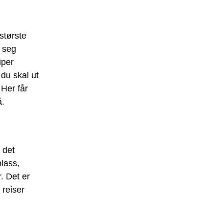
største
r seg
iper
 du skal ut
 Her får
å.
 det
plass,
. Det er
 reiser