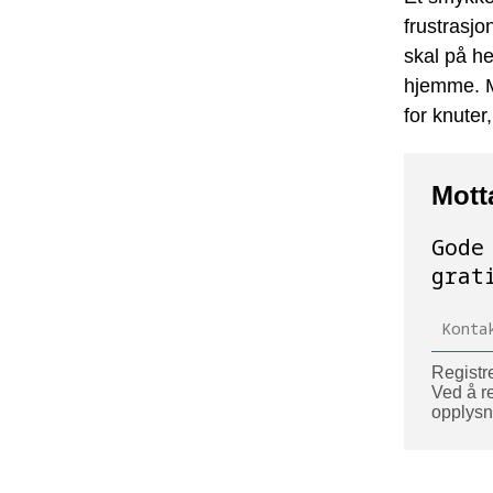
frustrasjo
skal på he
hjemme. M
for knuter
Mott
Gode
grat
Registre
Ved å re
opplysn