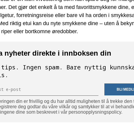
ner. Det gjør det enkelt å ta med favorittsmykkene dine, 
lgetur, forretningsreise eller bare vil ha orden i smykke
ed riktig etui kan du nyte smykkene dine – uten å bek
, riper eller bortkomne øredobber.
a nyheter direkte i innboksen din
 ​​tips. Ingen spam. Bare nyttig kunnsk
is.
BLI MED
ringen din er frivillig og du har alltid muligheten til å trekke den 
gistrere deg godtar du våre vilkår og samtykker til at vi behandl
ingene dine som beskrevet i vår personopplysningspolicy.