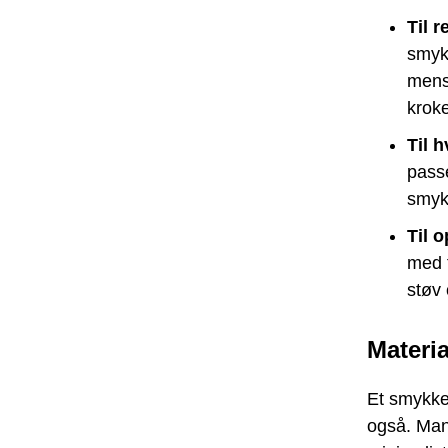
Til r
smykk
mens
kroke
Til 
passe
smyk
Til 
med f
støv 
Materia
Et smykke
også. Man