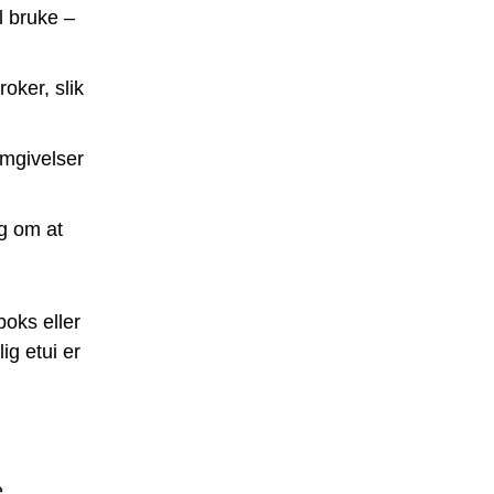
l bruke –
oker, slik
omgivelser
eg om at
boks eller
ig etui er
e