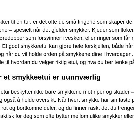
ker til en tur, er det ofte de små tingene som skaper de 
ene – spesielt når det gjelder smykker. Kjeder som floke
edobber som forsvinner i vesken, eller ringer som får r
 Et godt smykkeetui kan gjøre hele forskjellen, både når
og når du vil holde orden på smykkene dine i hverdagen.
e til hvordan du velger riktig etui, og hva du bør tenke p
r et smykkeetui er uunnværlig
etui beskytter ikke bare smykkene mot riper og skader –
g også å holde oversikt. Når hvert smykke har sin faste 
rot og bortkomne deler, og du finner raskt det du trenger
raktisk for deg som ofte bytter mellom ulike smykker eller