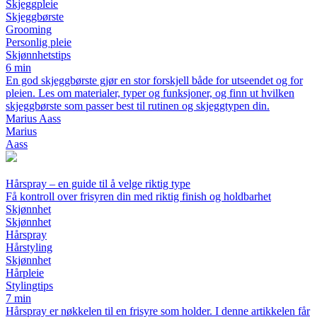
Skjeggpleie
Skjeggbørste
Grooming
Personlig pleie
Skjønnhetstips
6 min
En god skjeggbørste gjør en stor forskjell både for utseendet og for
pleien. Les om materialer, typer og funksjoner, og finn ut hvilken
skjeggbørste som passer best til rutinen og skjeggtypen din.
Marius Aass
Marius
Aass
Hårspray – en guide til å velge riktig type
Få kontroll over frisyren din med riktig finish og holdbarhet
Skjønnhet
Skjønnhet
Hårspray
Hårstyling
Skjønnhet
Hårpleie
Stylingtips
7 min
Hårspray er nøkkelen til en frisyre som holder. I denne artikkelen får