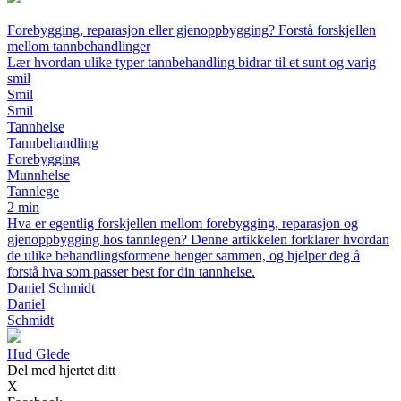
Forebygging, reparasjon eller gjenoppbygging? Forstå forskjellen
mellom tannbehandlinger
Lær hvordan ulike typer tannbehandling bidrar til et sunt og varig
smil
Smil
Smil
Tannhelse
Tannbehandling
Forebygging
Munnhelse
Tannlege
2 min
Hva er egentlig forskjellen mellom forebygging, reparasjon og
gjenoppbygging hos tannlegen? Denne artikkelen forklarer hvordan
de ulike behandlingsformene henger sammen, og hjelper deg å
forstå hva som passer best for din tannhelse.
Daniel Schmidt
Daniel
Schmidt
H
ud
G
lede
Del med hjertet ditt
X