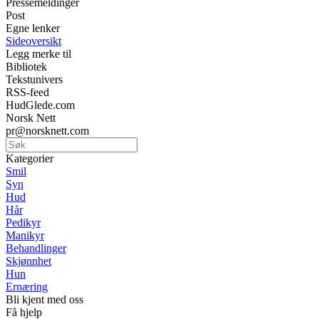
Pressemeldinger
Post
Egne lenker
Sideoversikt
Legg merke til
Bibliotek
Tekstunivers
RSS-feed
HudGlede.com
Norsk Nett
pr@norsknett.com
Kategorier
Smil
Syn
Hud
Hår
Pedikyr
Manikyr
Behandlinger
Skjønnhet
Hun
Ernæring
Bli kjent med oss
Få hjelp