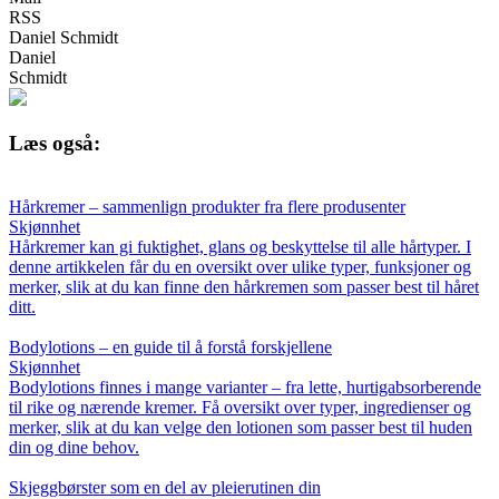
RSS
Daniel Schmidt
Daniel
Schmidt
Læs også:
Hårkremer – sammenlign produkter fra flere produsenter
Skjønnhet
Hårkremer kan gi fuktighet, glans og beskyttelse til alle hårtyper. I
denne artikkelen får du en oversikt over ulike typer, funksjoner og
merker, slik at du kan finne den hårkremen som passer best til håret
ditt.
Bodylotions – en guide til å forstå forskjellene
Skjønnhet
Bodylotions finnes i mange varianter – fra lette, hurtigabsorberende
til rike og nærende kremer. Få oversikt over typer, ingredienser og
merker, slik at du kan velge den lotionen som passer best til huden
din og dine behov.
Skjeggbørster som en del av pleierutinen din