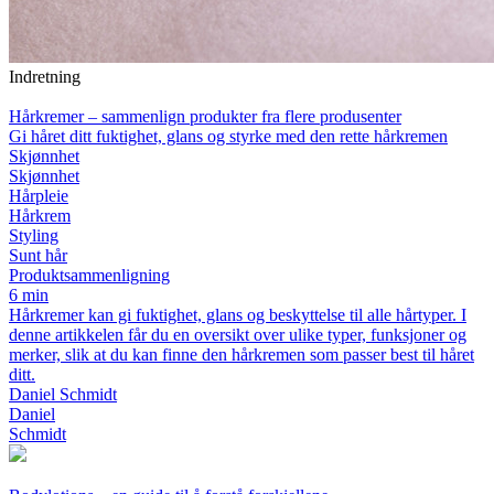
Indretning
Hårkremer – sammenlign produkter fra flere produsenter
Gi håret ditt fuktighet, glans og styrke med den rette hårkremen
Skjønnhet
Skjønnhet
Hårpleie
Hårkrem
Styling
Sunt hår
Produktsammenligning
6 min
Hårkremer kan gi fuktighet, glans og beskyttelse til alle hårtyper. I
denne artikkelen får du en oversikt over ulike typer, funksjoner og
merker, slik at du kan finne den hårkremen som passer best til håret
ditt.
Daniel Schmidt
Daniel
Schmidt