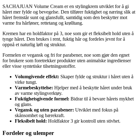
SACHAJUAN Volume Cream er en stylingkrem utviklet for å gi
håret mer fylde og bevegelse. Den tilfører fuktighet og næring slik at
håret fremstår sunt og glansfullt, samtidig som den beskytter mot
varme fra hårføner, rettetang og krølltang.
Kremen har en holdfaktor på 3, noe som gir et fleksibelt hold uten å
tynge håret. Den brukes i rent, fuktig hår og fordeles jevnt for å
oppnå et naturlig løft og struktur.
Formelen er vegansk og fri for parabener, noe som gjør den egnet
for brukere som foretrekker produkter uten animalske ingredienser
eller visse syntetiske tilsetningsstoffer.
Volumgivende effekt:
Skaper fylde og struktur i håret uten å
virke tungt.
Varmebeskyttelse:
Hjelper med å beskytte håret under bruk
av varme stylingverktøy.
Fuktighetsgivende formel:
Bidrar til å bevare hårets mykhet
og glans.
Vegansk og uten parabener:
Utviklet med fokus på
skånsomhet og bærekraft.
Fleksibelt hold:
Holdfaktor 3 gir kontroll uten stivhet.
Fordeler og ulemper