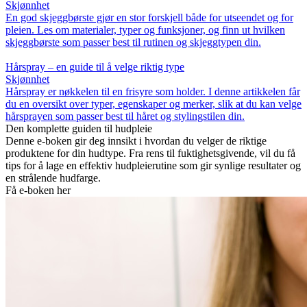
Skjønnhet
En god skjeggbørste gjør en stor forskjell både for utseendet og for
pleien. Les om materialer, typer og funksjoner, og finn ut hvilken
skjeggbørste som passer best til rutinen og skjeggtypen din.
Hårspray – en guide til å velge riktig type
Skjønnhet
Hårspray er nøkkelen til en frisyre som holder. I denne artikkelen får
du en oversikt over typer, egenskaper og merker, slik at du kan velge
hårsprayen som passer best til håret og stylingstilen din.
Den komplette guiden til hudpleie
Denne e-boken gir deg innsikt i hvordan du velger de riktige
produktene for din hudtype. Fra rens til fuktighetsgivende, vil du få
tips for å lage en effektiv hudpleierutine som gir synlige resultater og
en strålende hudfarge.
Få e-boken her