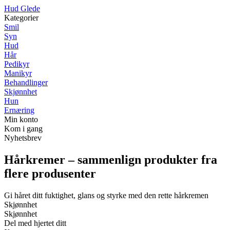
H
ud
G
lede
Kategorier
Smil
Syn
Hud
Hår
Pedikyr
Manikyr
Behandlinger
Skjønnhet
Hun
Ernæring
Min konto
Kom i gang
Nyhetsbrev
Hårkremer – sammenlign produkter fra
flere produsenter
Gi håret ditt fuktighet, glans og styrke med den rette hårkremen
Skjønnhet
Skjønnhet
Del med hjertet ditt