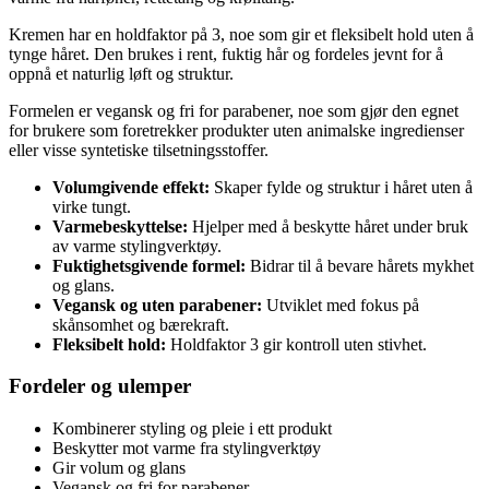
Kremen har en holdfaktor på 3, noe som gir et fleksibelt hold uten å
tynge håret. Den brukes i rent, fuktig hår og fordeles jevnt for å
oppnå et naturlig løft og struktur.
Formelen er vegansk og fri for parabener, noe som gjør den egnet
for brukere som foretrekker produkter uten animalske ingredienser
eller visse syntetiske tilsetningsstoffer.
Volumgivende effekt:
Skaper fylde og struktur i håret uten å
virke tungt.
Varmebeskyttelse:
Hjelper med å beskytte håret under bruk
av varme stylingverktøy.
Fuktighetsgivende formel:
Bidrar til å bevare hårets mykhet
og glans.
Vegansk og uten parabener:
Utviklet med fokus på
skånsomhet og bærekraft.
Fleksibelt hold:
Holdfaktor 3 gir kontroll uten stivhet.
Fordeler og ulemper
Kombinerer styling og pleie i ett produkt
Beskytter mot varme fra stylingverktøy
Gir volum og glans
Vegansk og fri for parabener