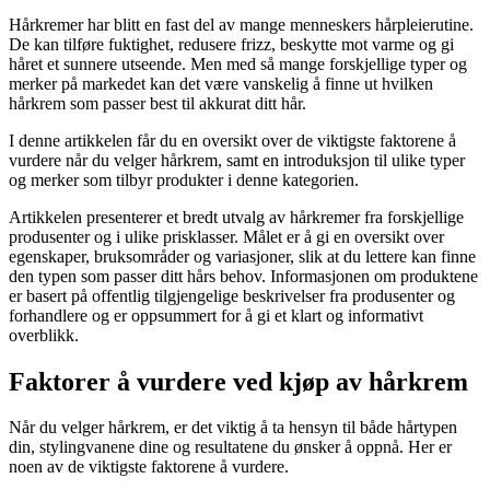
Hårkremer har blitt en fast del av mange menneskers hårpleierutine.
De kan tilføre fuktighet, redusere frizz, beskytte mot varme og gi
håret et sunnere utseende. Men med så mange forskjellige typer og
merker på markedet kan det være vanskelig å finne ut hvilken
hårkrem som passer best til akkurat ditt hår.
I denne artikkelen får du en oversikt over de viktigste faktorene å
vurdere når du velger hårkrem, samt en introduksjon til ulike typer
og merker som tilbyr produkter i denne kategorien.
Artikkelen presenterer et bredt utvalg av hårkremer fra forskjellige
produsenter og i ulike prisklasser. Målet er å gi en oversikt over
egenskaper, bruksområder og variasjoner, slik at du lettere kan finne
den typen som passer ditt hårs behov. Informasjonen om produktene
er basert på offentlig tilgjengelige beskrivelser fra produsenter og
forhandlere og er oppsummert for å gi et klart og informativt
overblikk.
Faktorer å vurdere ved kjøp av hårkrem
Når du velger hårkrem, er det viktig å ta hensyn til både hårtypen
din, stylingvanene dine og resultatene du ønsker å oppnå. Her er
noen av de viktigste faktorene å vurdere.