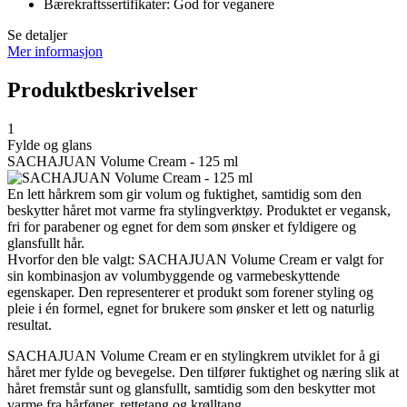
Bærekraftssertifikater: God for veganere
Se detaljer
Mer informasjon
Produktbeskrivelser
1
Fylde og glans
SACHAJUAN Volume Cream - 125 ml
En lett hårkrem som gir volum og fuktighet, samtidig som den
beskytter håret mot varme fra stylingverktøy. Produktet er vegansk,
fri for parabener og egnet for dem som ønsker et fyldigere og
glansfullt hår.
Hvorfor den ble valgt: SACHAJUAN Volume Cream er valgt for
sin kombinasjon av volumbyggende og varmebeskyttende
egenskaper. Den representerer et produkt som forener styling og
pleie i én formel, egnet for brukere som ønsker et lett og naturlig
resultat.
SACHAJUAN Volume Cream er en stylingkrem utviklet for å gi
håret mer fylde og bevegelse. Den tilfører fuktighet og næring slik at
håret fremstår sunt og glansfullt, samtidig som den beskytter mot
varme fra hårføner, rettetang og krølltang.