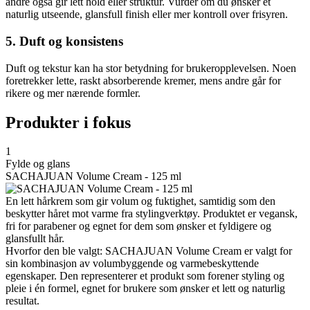
andre også gir lett hold eller struktur. Vurder om du ønsker et
naturlig utseende, glansfull finish eller mer kontroll over frisyren.
5. Duft og konsistens
Duft og tekstur kan ha stor betydning for brukeropplevelsen. Noen
foretrekker lette, raskt absorberende kremer, mens andre går for
rikere og mer nærende formler.
Produkter i fokus
1
Fylde og glans
SACHAJUAN Volume Cream - 125 ml
En lett hårkrem som gir volum og fuktighet, samtidig som den
beskytter håret mot varme fra stylingverktøy. Produktet er vegansk,
fri for parabener og egnet for dem som ønsker et fyldigere og
glansfullt hår.
Hvorfor den ble valgt: SACHAJUAN Volume Cream er valgt for
sin kombinasjon av volumbyggende og varmebeskyttende
egenskaper. Den representerer et produkt som forener styling og
pleie i én formel, egnet for brukere som ønsker et lett og naturlig
resultat.