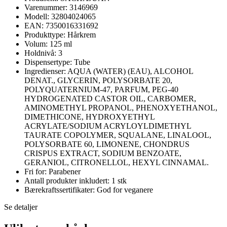
Varenummer: 3146969
Modell: 32804024065
EAN: 7350016331692
Produkttype: Hårkrem
Volum: 125 ml
Holdnivå: 3
Dispensertype: Tube
Ingredienser: AQUA (WATER) (EAU), ALCOHOL
DENAT., GLYCERIN, POLYSORBATE 20,
POLYQUATERNIUM-47, PARFUM, PEG-40
HYDROGENATED CASTOR OIL, CARBOMER,
AMINOMETHYL PROPANOL, PHENOXYETHANOL,
DIMETHICONE, HYDROXYETHYL
ACRYLATE/SODIUM ACRYLOYLDIMETHYL
TAURATE COPOLYMER, SQUALANE, LINALOOL,
POLYSORBATE 60, LIMONENE, CHONDRUS
CRISPUS EXTRACT, SODIUM BENZOATE,
GERANIOL, CITRONELLOL, HEXYL CINNAMAL.
Fri for: Parabener
Antall produkter inkludert: 1 stk
Bærekraftssertifikater: God for veganere
Se detaljer