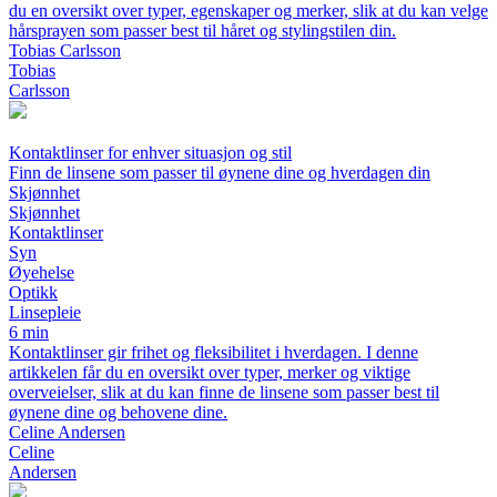
du en oversikt over typer, egenskaper og merker, slik at du kan velge
hårsprayen som passer best til håret og stylingstilen din.
Tobias Carlsson
Tobias
Carlsson
Kontaktlinser for enhver situasjon og stil
Finn de linsene som passer til øynene dine og hverdagen din
Skjønnhet
Skjønnhet
Kontaktlinser
Syn
Øyehelse
Optikk
Linsepleie
6 min
Kontaktlinser gir frihet og fleksibilitet i hverdagen. I denne
artikkelen får du en oversikt over typer, merker og viktige
overveielser, slik at du kan finne de linsene som passer best til
øynene dine og behovene dine.
Celine Andersen
Celine
Andersen