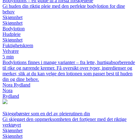
Bodylotions – en guide til å forstå forskjellene
Gi huden din riktig pleie med den perfekte bodylotion for dine
behov
Skjønnhet
Skjønnhet
Bodylotion
Hudpleie
Skjønnhet
Fuktighetskrem
Velvære
5 min
Bodylotions finnes i mange varianter – fra lette, hurtigabsorberende
til rike og nærende kremer. Få oversikt over typer, ingredienser og
merker, slik at du kan velge den lotionen som passer best til huden
din og dine behov.
Nora Rydland
Nora
Rydland
Skjeggbørster som en del av pleierutinen din
Gi skjegget den oppmerksomheten det fortjener med det riktige
verktøyet
Skjønnhet
Skjønnhet