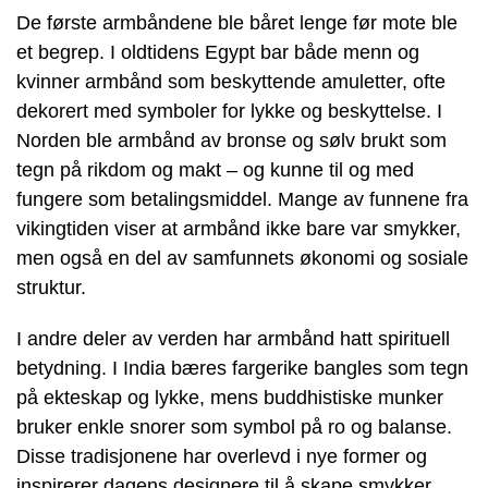
De første armbåndene ble båret lenge før mote ble
et begrep. I oldtidens Egypt bar både menn og
kvinner armbånd som beskyttende amuletter, ofte
dekorert med symboler for lykke og beskyttelse. I
Norden ble armbånd av bronse og sølv brukt som
tegn på rikdom og makt – og kunne til og med
fungere som betalingsmiddel. Mange av funnene fra
vikingtiden viser at armbånd ikke bare var smykker,
men også en del av samfunnets økonomi og sosiale
struktur.
I andre deler av verden har armbånd hatt spirituell
betydning. I India bæres fargerike bangles som tegn
på ekteskap og lykke, mens buddhistiske munker
bruker enkle snorer som symbol på ro og balanse.
Disse tradisjonene har overlevd i nye former og
inspirerer dagens designere til å skape smykker