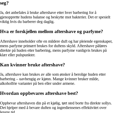
seg?
Ja, det anbefales å bruke aftershave etter hver barbering for å
gjenopprette hudens balanse og beskytte mot bakterier. Det er spesielt
viktig hvis du barberer deg daglig.
Hva er forskjellen mellom aftershave og parfyme?
Aftershave inneholder ofte en mildere duft og har pleiende egenskaper,
mens parfyme primært brukes for duftens skyld. Aftershave påføres
direkte på huden etter barbering, mens parfyme vanligvis brukes på
klær eller pulspunkter.
Kan kvinner bruke aftershave?
Ja, aftershave kan brukes av alle som ønsker å berolige huden etter
barbering – uavhengig av kjønn. Mange kvinner bruker milde,
alkoholfrie varianter på ben eller under armene.
Hvordan oppbevares aftershave best?
Oppbevar aftershaven din på et kjølig, tørt sted borte fra direkte sollys.
Det hjelper med å bevare duften og ingrediensenes effektivitet over
lengre tid.