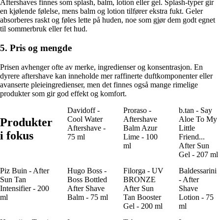
Aftershaves finnes som splash, balm, lotion eller gel. Splash-typer gir
en kjølende følelse, mens balm og lotion tilfører ekstra fukt. Geler
absorberes raskt og føles lette på huden, noe som gjør dem godt egnet
til sommerbruk eller fet hud.
5. Pris og mengde
Prisen avhenger ofte av merke, ingredienser og konsentrasjon. En
dyrere aftershave kan inneholde mer raffinerte duftkomponenter eller
avanserte pleieingredienser, men det finnes også mange rimelige
produkter som gir god effekt og komfort.
Davidoff -
Proraso -
b.tan - Say
Cool Water
Aftershave
Aloe To My
Produkter
Aftershave -
Balm Azur
Little
i fokus
75 ml
Lime - 100
Friend...
ml
After Sun
Gel - 207 ml
Piz Buin - After
Hugo Boss -
Filorga - UV
Baldessarini
Sun Tan
Boss Bottled
BRONZE
- After
Intensifier - 200
After Shave
After Sun
Shave
ml
Balm - 75 ml
Tan Booster
Lotion - 75
Gel - 200 ml
ml