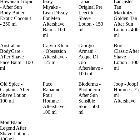
Hawaiian Tropic
Issey
Tabac -
Lancaster -
- After Sun
Miyake -
Original Pre
Tan
Body Butter
Leau DIssey
Leectric
Maximizer
Exotic Coconut
For Men
Shave
Golden Tan
- 250 ml
Aftershave
Lotion - 150
After Sun
Balm - 100
ml
Lotion - 400
ml
ml
Australian
Calvin Klein
Giorgio
Brut -
BodyCare -
- Obsession
Armani -
Classic After
After Shave
Aftershave -
Acqua Di
Shave
Face Balm - 100
125 ml
Gio
Lotion - 100
ml
Aftershave -
ml
100 ml
Old Spice -
Paco
Bioderma -
Joop - Joop!
Captain - After
Rabanne -
Photoderm
Homme - 75
Shave Lotion -
Pour
After Sun
ml -
100 ml
Homme
Sensible
Aftershave
Aftershave -
Skin - 500
100 ml
ml
MontBlanc -
Legend After
Shave Lotion -
100 ml