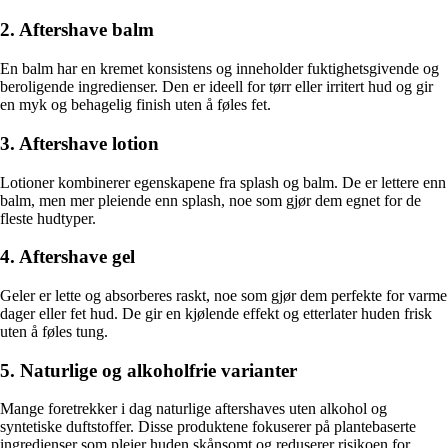
2. Aftershave balm
En balm har en kremet konsistens og inneholder fuktighetsgivende og
beroligende ingredienser. Den er ideell for tørr eller irritert hud og gir
en myk og behagelig finish uten å føles fet.
3. Aftershave lotion
Lotioner kombinerer egenskapene fra splash og balm. De er lettere enn
balm, men mer pleiende enn splash, noe som gjør dem egnet for de
fleste hudtyper.
4. Aftershave gel
Geler er lette og absorberes raskt, noe som gjør dem perfekte for varme
dager eller fet hud. De gir en kjølende effekt og etterlater huden frisk
uten å føles tung.
5. Naturlige og alkoholfrie varianter
Mange foretrekker i dag naturlige aftershaves uten alkohol og
syntetiske duftstoffer. Disse produktene fokuserer på plantebaserte
ingredienser som pleier huden skånsomt og reduserer risikoen for