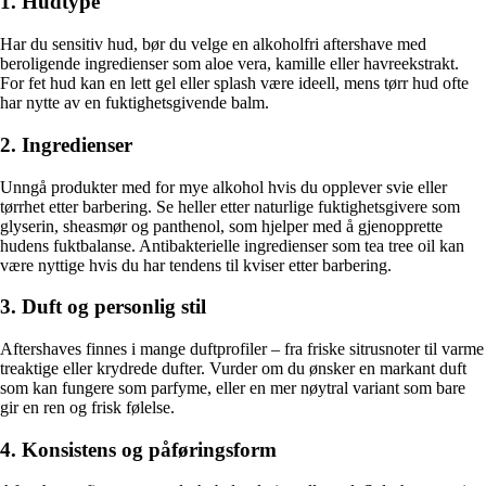
1. Hudtype
Har du sensitiv hud, bør du velge en alkoholfri aftershave med
beroligende ingredienser som aloe vera, kamille eller havreekstrakt.
For fet hud kan en lett gel eller splash være ideell, mens tørr hud ofte
har nytte av en fuktighetsgivende balm.
2. Ingredienser
Unngå produkter med for mye alkohol hvis du opplever svie eller
tørrhet etter barbering. Se heller etter naturlige fuktighetsgivere som
glyserin, sheasmør og panthenol, som hjelper med å gjenopprette
hudens fuktbalanse. Antibakterielle ingredienser som tea tree oil kan
være nyttige hvis du har tendens til kviser etter barbering.
3. Duft og personlig stil
Aftershaves finnes i mange duftprofiler – fra friske sitrusnoter til varme
treaktige eller krydrede dufter. Vurder om du ønsker en markant duft
som kan fungere som parfyme, eller en mer nøytral variant som bare
gir en ren og frisk følelse.
4. Konsistens og påføringsform