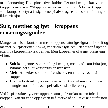
mangler næring. Hodepine, stive skuldre eller uro i magen kan være
kroppens måte å si: “Stopp opp – noe må justeres.” Å bruke kroppen
som kompass betyr å ta signalene på alvor og se dem som informasjon,
ikke irritasjon.
Sult, metthet og lyst – kroppens
ernæringssignaler
Mange har mistet kontakten med kroppens naturlige signaler for sult og
metthet. Vi spiser etter klokka, vaner eller følelser, i stedet for å kjenne
etter hva kroppen faktisk trenger. Men kroppen er ofte mer presis enn
vi tror.
Sult
kan kjennes som rumling i magen, men også som irritasjon,
svimmelhet eller konsentrasjonsvansker.
Metthet
merkes som ro, tilfredshet og en naturlig lyst til å
stoppe.
Lyst
på bestemte typer mat kan være et signal om at kroppen
mangler noe – for eksempel salt, væske eller energi.
Ved å spise sakte og være oppmerksom på hvordan maten føles i
kroppen, kan du trene opp evnen til å merke når du faktisk har fått nok.