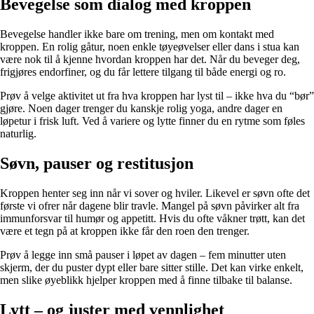
Bevegelse som dialog med kroppen
Bevegelse handler ikke bare om trening, men om kontakt med
kroppen. En rolig gåtur, noen enkle tøyeøvelser eller dans i stua kan
være nok til å kjenne hvordan kroppen har det. Når du beveger deg,
frigjøres endorfiner, og du får lettere tilgang til både energi og ro.
Prøv å velge aktivitet ut fra hva kroppen har lyst til – ikke hva du “bør”
gjøre. Noen dager trenger du kanskje rolig yoga, andre dager en
løpetur i frisk luft. Ved å variere og lytte finner du en rytme som føles
naturlig.
Søvn, pauser og restitusjon
Kroppen henter seg inn når vi sover og hviler. Likevel er søvn ofte det
første vi ofrer når dagene blir travle. Mangel på søvn påvirker alt fra
immunforsvar til humør og appetitt. Hvis du ofte våkner trøtt, kan det
være et tegn på at kroppen ikke får den roen den trenger.
Prøv å legge inn små pauser i løpet av dagen – fem minutter uten
skjerm, der du puster dypt eller bare sitter stille. Det kan virke enkelt,
men slike øyeblikk hjelper kroppen med å finne tilbake til balanse.
Lytt – og juster med vennlighet