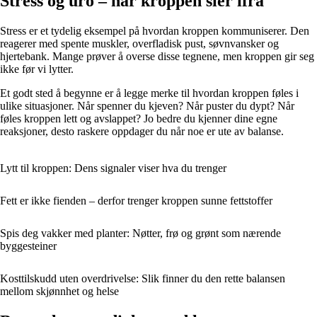
Stress og uro – når kroppen sier ifra
Stress er et tydelig eksempel på hvordan kroppen kommuniserer. Den
reagerer med spente muskler, overfladisk pust, søvnvansker og
hjertebank. Mange prøver å overse disse tegnene, men kroppen gir seg
ikke før vi lytter.
Et godt sted å begynne er å legge merke til hvordan kroppen føles i
ulike situasjoner. Når spenner du kjeven? Når puster du dypt? Når
føles kroppen lett og avslappet? Jo bedre du kjenner dine egne
reaksjoner, desto raskere oppdager du når noe er ute av balanse.
Lytt til kroppen: Dens signaler viser hva du trenger
Fett er ikke fienden – derfor trenger kroppen sunne fettstoffer
Spis deg vakker med planter: Nøtter, frø og grønt som nærende
byggesteiner
Kosttilskudd uten overdrivelse: Slik finner du den rette balansen
mellom skjønnhet og helse