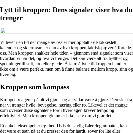
Lytt til kroppen: Dens signaler viser hva du
trenger
Vi lever i en tid der mange av oss er mer opptatt av klokkeslett,
kalender og skjermvarsler enn av hva kroppen faktisk prøver å fortelle
oss. Men kroppen snakker hele tiden – gjennom små signaler som viser
hvordan vi har det, og hva vi trenger. Det kan være alt fra trøtthet og
spenninger til sult, uro eller glede. Å lære å lytte til kroppen handler
ikke om å være perfekt, men om å finne balanse mellom kropp, sinn og
hverdag.
Kroppen som kompass
Kroppen reagerer på alt vi gjør – og alt vi lar være å gjøre. Den sier fra
når vi trenger hvile, bevegelse, næring eller ro. Likevel er det mange
som overser disse signalene fordi hverdagen krever tempo og
effektivitet. Men kroppen glemmer ikke, selv om vi gjør det.
Et enkelt eksempel er trøtthet. Hvis du stadig føler deg utmattet, kan
det være et tegn på at du presser deg for hardt, sover for lite eller