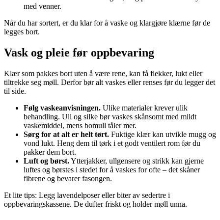
med venner.
Når du har sortert, er du klar for å vaske og klargjøre klærne før de
legges bort.
Vask og pleie før oppbevaring
Klær som pakkes bort uten å være rene, kan få flekker, lukt eller
tiltrekke seg møll. Derfor bør alt vaskes eller renses før du legger det
til side.
Følg vaskeanvisningen.
Ulike materialer krever ulik
behandling. Ull og silke bør vaskes skånsomt med mildt
vaskemiddel, mens bomull tåler mer.
Sørg for at alt er helt tørt.
Fuktige klær kan utvikle mugg og
vond lukt. Heng dem til tørk i et godt ventilert rom før du
pakker dem bort.
Luft og børst.
Ytterjakker, ullgensere og strikk kan gjerne
luftes og børstes i stedet for å vaskes for ofte – det skåner
fibrene og bevarer fasongen.
Et lite tips: Legg lavendelposer eller biter av sedertre i
oppbevaringskassene. De dufter friskt og holder møll unna.