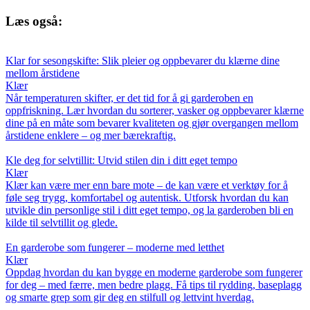
Læs også:
Klar for sesongskifte: Slik pleier og oppbevarer du klærne dine
mellom årstidene
Klær
Når temperaturen skifter, er det tid for å gi garderoben en
oppfriskning. Lær hvordan du sorterer, vasker og oppbevarer klærne
dine på en måte som bevarer kvaliteten og gjør overgangen mellom
årstidene enklere – og mer bærekraftig.
Kle deg for selvtillit: Utvid stilen din i ditt eget tempo
Klær
Klær kan være mer enn bare mote – de kan være et verktøy for å
føle seg trygg, komfortabel og autentisk. Utforsk hvordan du kan
utvikle din personlige stil i ditt eget tempo, og la garderoben bli en
kilde til selvtillit og glede.
En garderobe som fungerer – moderne med letthet
Klær
Oppdag hvordan du kan bygge en moderne garderobe som fungerer
for deg – med færre, men bedre plagg. Få tips til rydding, baseplagg
og smarte grep som gir deg en stilfull og lettvint hverdag.