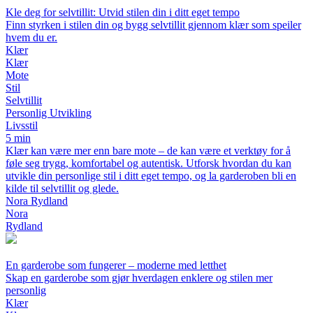
Kle deg for selvtillit: Utvid stilen din i ditt eget tempo
Finn styrken i stilen din og bygg selvtillit gjennom klær som speiler
hvem du er.
Klær
Klær
Mote
Stil
Selvtillit
Personlig Utvikling
Livsstil
5 min
Klær kan være mer enn bare mote – de kan være et verktøy for å
føle seg trygg, komfortabel og autentisk. Utforsk hvordan du kan
utvikle din personlige stil i ditt eget tempo, og la garderoben bli en
kilde til selvtillit og glede.
Nora Rydland
Nora
Rydland
En garderobe som fungerer – moderne med letthet
Skap en garderobe som gjør hverdagen enklere og stilen mer
personlig
Klær