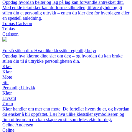
Oppdag hvordan belter og lag på lag kan forvandle antrekket ditt.
Med enkle teknikker kan du forme silhuetten, tilføre dybde og gi
stilen din et personlig uttrykk – enten du kler deg for hverdagen eller
en spesiell anledning.
Tobias Carlsson
Tobias
Carlsson
Forstå stilen din: Hva ulike klesstiler egentlig betyr
Oppdag hva klærne dine sier om deg – og hvordan du kan bruke
stilen din til å uttrykke personligheten din.
Klær
Klær
Mote
Stil
Personlig Uttrykk
Klær
Livsstil
7 min
Klær handler om mer enn mote. De forteller hvem du er, og hvordan
du ønsker å bli oppfattet. Lær hva ulike klesstiler symboliserer, og
finn ut hvordan du kan skape en stil som føles ekte for deg.
Celine Andersen
Celine