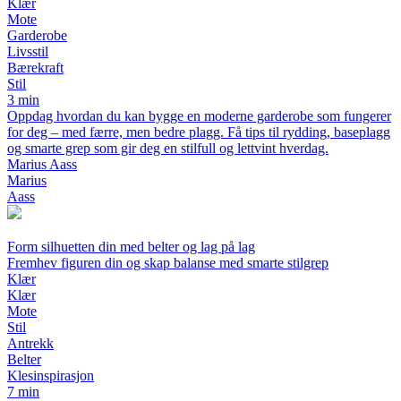
Klær
Mote
Garderobe
Livsstil
Bærekraft
Stil
3 min
Oppdag hvordan du kan bygge en moderne garderobe som fungerer
for deg – med færre, men bedre plagg. Få tips til rydding, baseplagg
og smarte grep som gir deg en stilfull og lettvint hverdag.
Marius Aass
Marius
Aass
Form silhuetten din med belter og lag på lag
Fremhev figuren din og skap balanse med smarte stilgrep
Klær
Klær
Mote
Stil
Antrekk
Belter
Klesinspirasjon
7 min