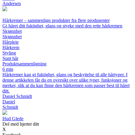
Andersen
Hårkremer – sammenlign produkter fra flere produsenter
Gi håret ditt fuktighet, glans og styrke med den rette hårkremen
Skjønnhet
Skjønnhet
Hårpleie
Hårkrem
Styling
Sunt hår
Produktsammenligning
6 min
Hårkremer kan gi fuktighet, glans og beskyttelse til alle hårtyper. I
denne artikkelen får du en oversikt over ulike typer, funksjoner og
merker, slik at du kan finne den hårkremen som passer best til håret
ditt.
Daniel Schmidt
Daniel
Schmidt
H
ud
G
lede
Del med hjertet ditt
X
Facebook