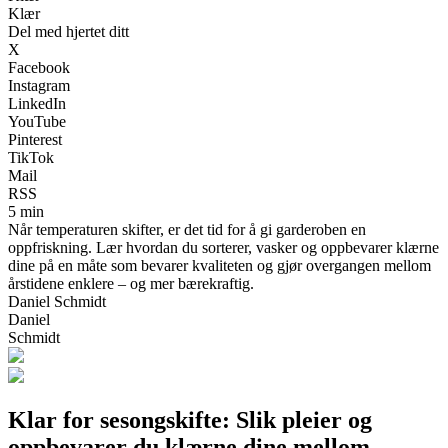
Klær
Del med hjertet ditt
X
Facebook
Instagram
LinkedIn
YouTube
Pinterest
TikTok
Mail
RSS
5 min
Når temperaturen skifter, er det tid for å gi garderoben en
oppfriskning. Lær hvordan du sorterer, vasker og oppbevarer klærne
dine på en måte som bevarer kvaliteten og gjør overgangen mellom
årstidene enklere – og mer bærekraftig.
Daniel Schmidt
Daniel
Schmidt
Klar for sesongskifte: Slik pleier og
oppbevarer du klærne dine mellom