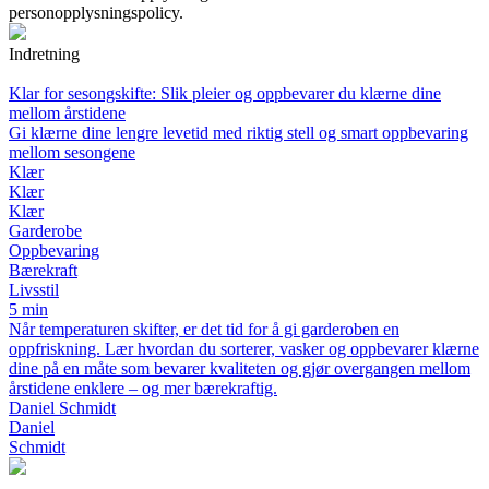
personopplysningspolicy.
Indretning
Klar for sesongskifte: Slik pleier og oppbevarer du klærne dine
mellom årstidene
Gi klærne dine lengre levetid med riktig stell og smart oppbevaring
mellom sesongene
Klær
Klær
Klær
Garderobe
Oppbevaring
Bærekraft
Livsstil
5 min
Når temperaturen skifter, er det tid for å gi garderoben en
oppfriskning. Lær hvordan du sorterer, vasker og oppbevarer klærne
dine på en måte som bevarer kvaliteten og gjør overgangen mellom
årstidene enklere – og mer bærekraftig.
Daniel Schmidt
Daniel
Schmidt