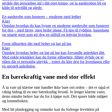
utvikle din personlige stil i ditt eget tempo, og la garderoben bli en
kilde til selvtillit og glede.
En garderobe som fungerer – moderne med letthet
Klær
Oppdag hvordan du kan bygge en moderne garderobe som fungerer
for deg – med færre, men bedre plagg. Få tips til rydding, baseplagg
og smarte grep som gir deg en stilfull og lettvint hverdag.
Form silhuetten din med belter og lag på lag
Klær
Oppdag hvordan belter og lag på lag kan forvandle antrekket ditt.
Med enkle teknikker kan du forme silhuetten, tilføre dybde og gi
stilen din et personlig uttrykk – enten du kler deg for hverdagen eller
en spesiell anledning.
En bærekraftig vane med stor effekt
Å ta vare på klærne sine handler ikke bare om orden – det er også et
viktig bidrag til en mer bærekraftig livsstil. Jo lenger klærne varer,
desto mindre behov har du for å kjøpe nytt. Det sparer både miljøet
og lommeboken.
Med litt planlegging og omtanke kan du forlenge levetiden på