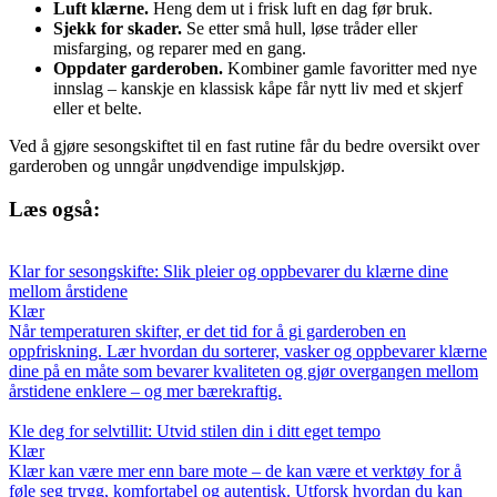
Luft klærne.
Heng dem ut i frisk luft en dag før bruk.
Sjekk for skader.
Se etter små hull, løse tråder eller
misfarging, og reparer med en gang.
Oppdater garderoben.
Kombiner gamle favoritter med nye
innslag – kanskje en klassisk kåpe får nytt liv med et skjerf
eller et belte.
Ved å gjøre sesongskiftet til en fast rutine får du bedre oversikt over
garderoben og unngår unødvendige impulskjøp.
Læs også:
Klar for sesongskifte: Slik pleier og oppbevarer du klærne dine
mellom årstidene
Klær
Når temperaturen skifter, er det tid for å gi garderoben en
oppfriskning. Lær hvordan du sorterer, vasker og oppbevarer klærne
dine på en måte som bevarer kvaliteten og gjør overgangen mellom
årstidene enklere – og mer bærekraftig.
Kle deg for selvtillit: Utvid stilen din i ditt eget tempo
Klær
Klær kan være mer enn bare mote – de kan være et verktøy for å
føle seg trygg, komfortabel og autentisk. Utforsk hvordan du kan