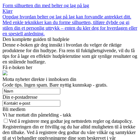
Form silhuetten din med belter og lag på lag
Klær
Oppdag hvordan belter og lag på lag kan forvandle antrekket ditt.
Med enkle teknikker kan du forme silhuetten, tilføre dybde og gi
stilen din et personlig uttrykk – enten du kler deg for hverdagen eller
en spesiell anledning.
Den komplette guiden til hudpleie
Denne e-boken gir deg innsikt i hvordan du velger de riktige
produktene for din hudtype. Fra rens til fuktighetsgivende, vil du få
tips for å lage en effektiv hudpleierutine som gir synlige resultater og
en strålende hudfarge.
Få e-boken her
Motta nyheter direkte i innboksen din
Gode ​​tips. Ingen spam. Bare nyttig kunnskap - gratis.
Din e-postadresse
Bli medlem
Vi har mottatt din påmelding - takk
Ved å registrere meg godtar jeg nettstedets regler og datapolicy.
Registreringen din er frivillig og du har alltid muligheten til å trekke
den tilbake. Ved å registrere deg godtar du våre vilkår og samtykker
til at vi behandler opplysningene dine som beskrevet i vår