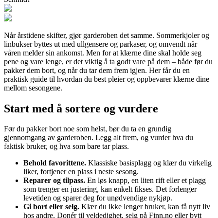
Når årstidene skifter, gjør garderoben det samme. Sommerkjoler og
linbukser byttes ut med ullgensere og parkaser, og omvendt når
våren melder sin ankomst. Men for at klærne dine skal holde seg
pene og vare lenge, er det viktig å ta godt vare på dem – både før du
pakker dem bort, og når du tar dem frem igjen. Her får du en
praktisk guide til hvordan du best pleier og oppbevarer klærne dine
mellom sesongene.
Start med å sortere og vurdere
Før du pakker bort noe som helst, bør du ta en grundig
gjennomgang av garderoben. Legg alt frem, og vurder hva du
faktisk bruker, og hva som bare tar plass.
Behold favorittene.
Klassiske basisplagg og klær du virkelig
liker, fortjener en plass i neste sesong.
Reparer og tilpass.
En løs knapp, en liten rift eller et plagg
som trenger en justering, kan enkelt fikses. Det forlenger
levetiden og sparer deg for unødvendige nykjøp.
Gi bort eller selg.
Klær du ikke lenger bruker, kan få nytt liv
hos andre. Donér til veldedighet, selg på Finn.no eller bytt