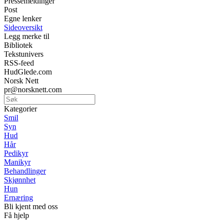
Pressemeldinger
Post
Egne lenker
Sideoversikt
Legg merke til
Bibliotek
Tekstunivers
RSS-feed
HudGlede.com
Norsk Nett
pr@norsknett.com
Kategorier
Smil
Syn
Hud
Hår
Pedikyr
Manikyr
Behandlinger
Skjønnhet
Hun
Ernæring
Bli kjent med oss
Få hjelp