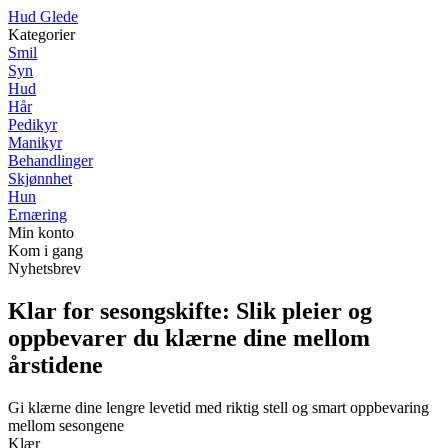
H
ud
G
lede
Kategorier
Smil
Syn
Hud
Hår
Pedikyr
Manikyr
Behandlinger
Skjønnhet
Hun
Ernæring
Min konto
Kom i gang
Nyhetsbrev
Klar for sesongskifte: Slik pleier og
oppbevarer du klærne dine mellom
årstidene
Gi klærne dine lengre levetid med riktig stell og smart oppbevaring
mellom sesongene
Klær