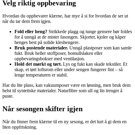
Velg riktig oppbevaring
Hvordan du oppbevarer klærne, har mye å si for hvordan de ser ut
når du tar dem frem igjen.
Fold eller heng?
Strikkede plagg og tunge gensere bør foldes
for å unngå at de mister fasongen. Skjorter, kjoler og kåper
henges best på solide kleshengere.
Bruk pustende materialer.
Unngå plastposer som kan samle
fukt. Bruk heller stoffposer, bomullslaken eller
oppbevaringsbokser med ventilasjon.
Hold det mørkt og tørt.
Lys og fukt kan skade tekstiler. Et
skap, et tørt loftsrom eller under sengen fungerer fint – så
lenge temperaturen er stabil.
Har du lite plass, kan vakuumposer være en løsning, men bruk dem
helst til syntetiske materialer. Naturfibre som ull og lin trenger å
puste.
Når sesongen skifter igjen
Når du finner frem klærne til en ny sesong, er det lurt å gi dem en
liten oppfriskning.