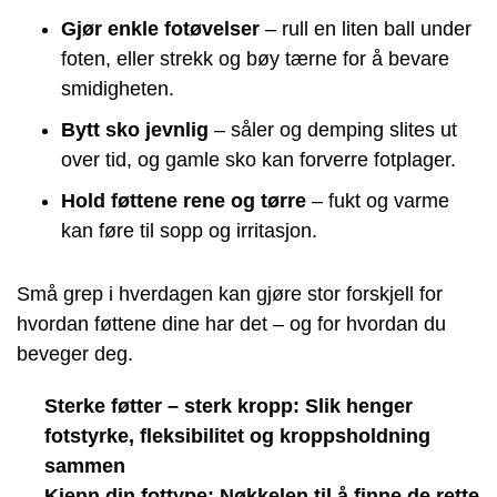
Gjør enkle fotøvelser
– rull en liten ball under
foten, eller strekk og bøy tærne for å bevare
smidigheten.
Bytt sko jevnlig
– såler og demping slites ut
over tid, og gamle sko kan forverre fotplager.
Hold føttene rene og tørre
– fukt og varme
kan føre til sopp og irritasjon.
Små grep i hverdagen kan gjøre stor forskjell for
hvordan føttene dine har det – og for hvordan du
beveger deg.
Sterke føtter – sterk kropp: Slik henger
fotstyrke, fleksibilitet og kroppsholdning
sammen
Kjenn din fottype: Nøkkelen til å finne de rette