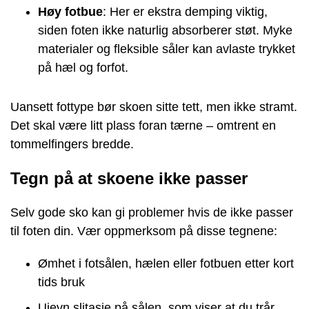
Høy fotbue
: Her er ekstra demping viktig,
siden foten ikke naturlig absorberer støt. Myke
materialer og fleksible såler kan avlaste trykket
på hæl og forfot.
Uansett fottype bør skoen sitte tett, men ikke stramt.
Det skal være litt plass foran tærne – omtrent en
tommelfingers bredde.
Tegn på at skoene ikke passer
Selv gode sko kan gi problemer hvis de ikke passer
til foten din. Vær oppmerksom på disse tegnene:
Ømhet i fotsålen, hælen eller fotbuen etter kort
tids bruk
Ujevn slitasje på sålen, som viser at du trår