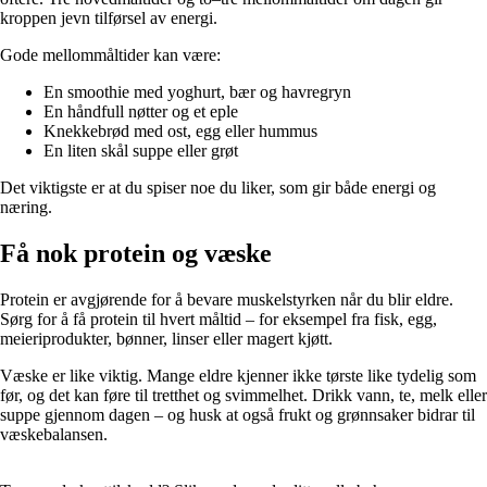
kroppen jevn tilførsel av energi.
Gode mellommåltider kan være:
En smoothie med yoghurt, bær og havregryn
En håndfull nøtter og et eple
Knekkebrød med ost, egg eller hummus
En liten skål suppe eller grøt
Det viktigste er at du spiser noe du liker, som gir både energi og
næring.
Få nok protein og væske
Protein er avgjørende for å bevare muskelstyrken når du blir eldre.
Sørg for å få protein til hvert måltid – for eksempel fra fisk, egg,
meieriprodukter, bønner, linser eller magert kjøtt.
Væske er like viktig. Mange eldre kjenner ikke tørste like tydelig som
før, og det kan føre til tretthet og svimmelhet. Drikk vann, te, melk eller
suppe gjennom dagen – og husk at også frukt og grønnsaker bidrar til
væskebalansen.